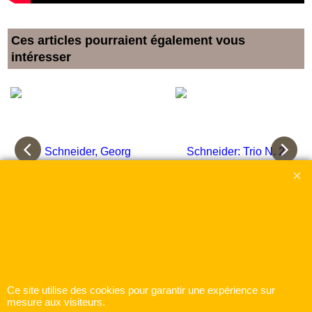
Ces articles pourraient également vous
intéresser
Schneider, Georg
Schneider: Trio N. 2
Abraham
€
18.00
inkl. MwSt
€
18.00
inkl. MwSt
Tot. Livraison
Tot. Livraison
Ce site utilise des cookies pour garantir une expérience sur
Konzertantes Trio Nr. 1 D-Dur für 3 Flöten
mesure aux visiteurs.