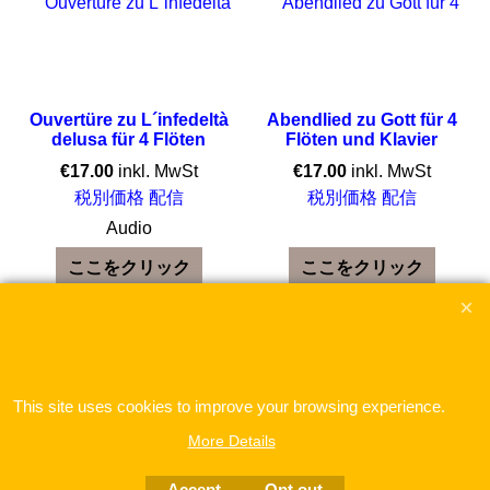
Ouvertüre zu L´infedeltà
Abendlied zu Gott für 4
delusa für 4 Flöten
Flöten und Klavier
€
17.00
inkl. MwSt
€
17.00
inkl. MwSt
税別価格 配信
税別価格 配信
Audio
ここをクリック
ここをクリック
To create online store
ShopFactory eCommerce
software was used.
This site uses cookies to improve your browsing experience.
More Details
Accept
Opt out