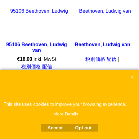
95106 Beethoven, Ludwig
Beethoven, Ludwig van
van
€
18.00
inkl. MwSt
税別価格 配信
税別価格 配信
Trio nach op. 87 für 3 Flöten Partitur und Stimmen
ここをクリック
This site uses cookies to improve your browsing experience.
More Details
To create online store
ShopFactory eCommerce
software was used.
Accept
Opt out