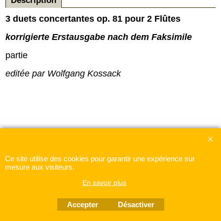
Description
3 duets concertantes op. 81 pour 2
Flûtes
korrigierte Erstausgabe nach dem Faksimile
partie
editée par Wolfgang Kossack
Boutique en ligne créés
Ce site utilise des cookies pour garantir une expérience sur
avec le logiciel
eCommerce ShopFactory
mesure aux visiteurs.
En savoir plus
Accepter
Désactiver