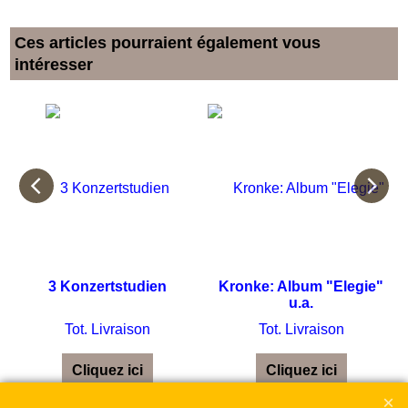
Ces articles pourraient également vous
intéresser
3 Konzertstudien
Kronke: Album "Elegie"
u.a.
Tot. Livraison
Tot. Livraison
r
Cliquez ici
Cliquez ici