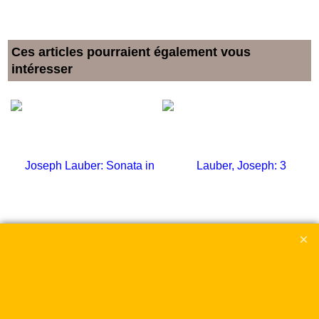
Ces articles pourraient également vous
intéresser
Joseph Lauber: Sonata in
Lauber, Joseph: 3
una parte
Humoresken op.52
Tot. Livraison
Tot. Livraison
für Flöte solo