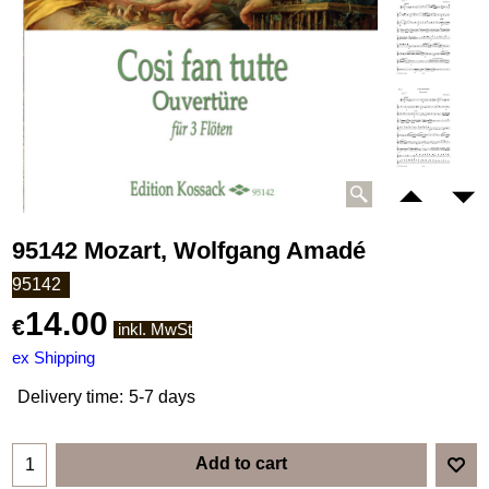
95142 Mozart, Wolfgang Amadé
95142
14.00
€
inkl. MwSt
ex Shipping
Delivery time:
5-7 days
Add to cart