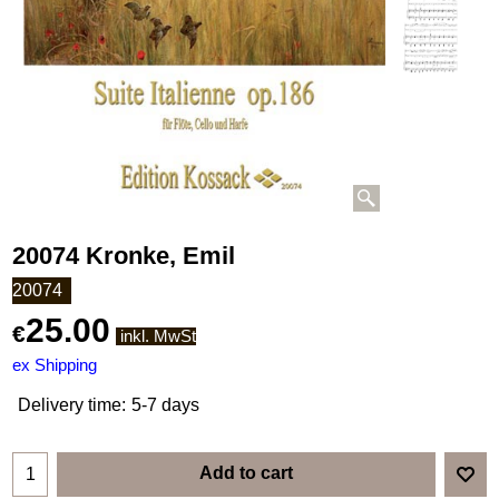
20074 Kronke, Emil
20074
25.00
€
inkl. MwSt
ex Shipping
Delivery time:
5-7 days
Add to cart