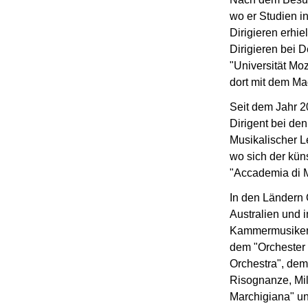
wo er Studien i
Dirigieren erhie
Dirigieren bei 
"Universität Mo
dort mit dem Ma
Seit dem Jahr 2
Dirigent bei den
Musikalischer Le
wo sich der kün
"Accademia di M
In den Ländern Ö
Australien und in
Kammermusiker u
dem "Orchester 
Orchestra", de
Risognanze, Mil
Marchigiana" u