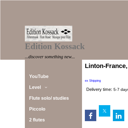
Edition Kossack
...discover something new...
Linton-France,
YouTube
ex Shipping
Level
Delivery time:
5-7 day
Flute solo/ studies
Piccolo
2 flutes