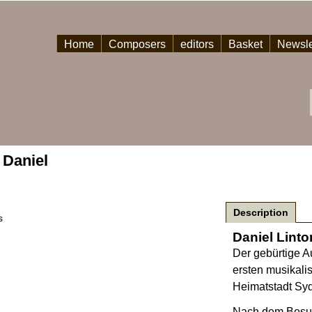
Home
Composers
editors
Basket
Newsle
 Daniel
Description
s
Daniel Lint
Der gebürtige A
ersten musikali
Heimatstadt Sy
Nach dem Besuc