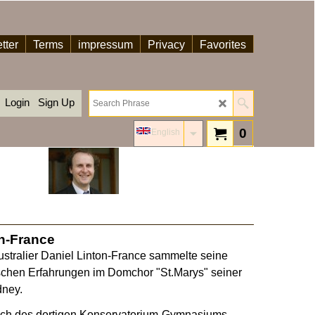
tter
Terms
impressum
Privacy
Favorites
Login
Sign Up
0
English
on-France
ustralier Daniel Linton-France sammelte seine
schen Erfahrungen im Domchor "St.Marys" seiner
dney.
h des dortigen Konservatorium-Gymnasiums,