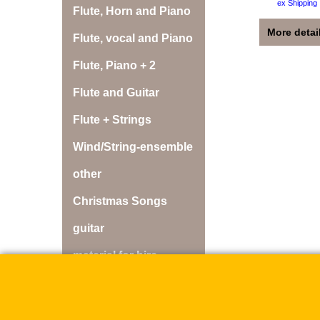
ex Shipping
Flute, Horn and Piano
More detai
Flute, vocal and Piano
Flute, Piano + 2
Flute and Guitar
Flute + Strings
Wind/String-ensemble
other
Christmas Songs
guitar
material for hire
discs