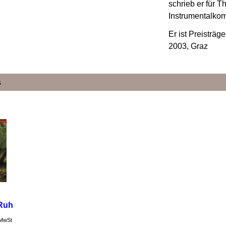
schrieb er für 
Instrumentalkom
Er ist Preisträ
2003, Graz
s
 Ruh
 MwSt