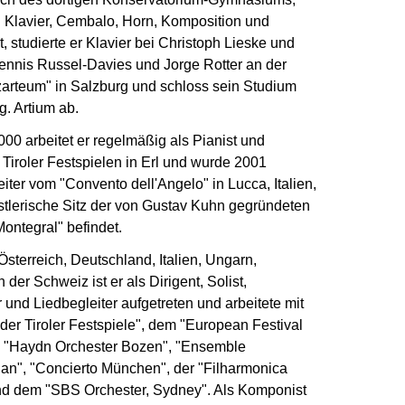
n Klavier, Cembalo, Horn, Komposition und
lt, studierte er Klavier bei Christoph Lieske und
Dennis Russel-Davies und Jorge Rotter an der
zarteum" in Salzburg und schloss sein Studium
g. Artium ab.
000 arbeitet er regelmäßig als Pianist und
 Tiroler Festspielen in Erl und wurde 2001
iter vom "Convento dell'Angelo" in Lucca, Italien,
stlerische Sitz der von Gustav Kuhn gegründeten
ontegral" befindet.
sterreich, Deutschland, Italien, Ungarn,
 der Schweiz ist er als Dirigent, Solist,
nd Liedbegleiter aufgetreten und arbeitete mit
der Tiroler Festspiele", dem "European Festival
m "Haydn Orchester Bozen", "Ensemble
an", "Concierto München", der "Filharmonica
nd dem "SBS Orchester, Sydney". Als Komponist