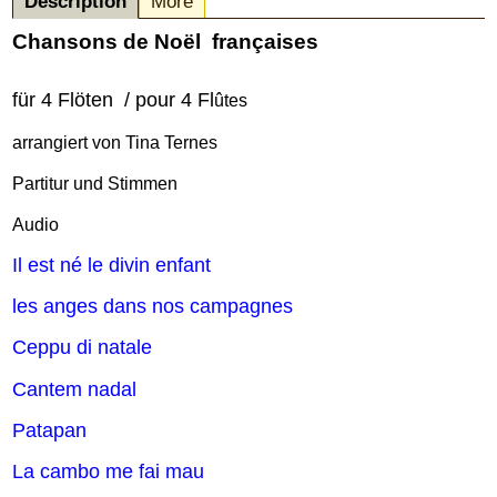
Description
More
Chansons de No
ël
fran
ç
aises
für 4 Flöten / pour 4 Fl
ûtes
arrangiert von Tina Ternes
Partitur und Stimmen
Audio
Il est né le divin enfant
les anges dans nos campagnes
Ceppu di natale
Cantem nadal
Patapan
La cambo me fai mau