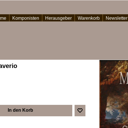
ome
Komponisten
Herausgeber
Warenkorb
Newsletter
averio
In den Korb