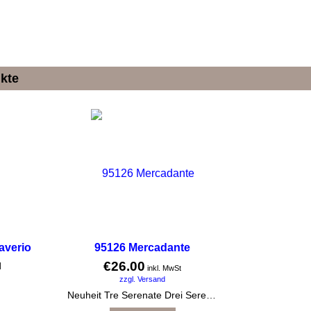
kte
averio
95126 Mercadante
€
26.00
inkl. MwSt
zzgl. Versand
Neuheit Tre Serenate Drei Serenaden für 3 Flöten Serenade Nr. 1