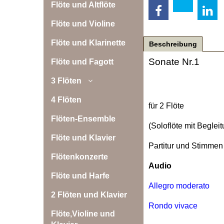
Flöte und Altflöte
Flöte und Violine
Flöte und Klarinette
Beschreibung
Sonate Nr.1
Flöte und Fagott
3 Flöten
4 Flöten
für 2 Flöte
Flöten-Ensemble
(Soloflöte mit Begleit
Flöte und Klavier
Partitur und Stimmen
Flötenkonzerte
Audio
Flöte und Harfe
Allegro moderato
2 Flöten und Klavier
Rondo vivace
Flöte,Violine und