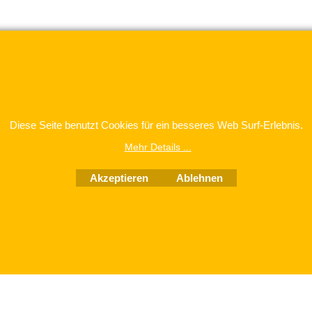
Diese Seite benutzt Cookies für ein besseres Web Surf-Erlebnis.
WebShop erstellt mit
Mehr Details ...
ShopFactory Shop
Software.
Akzeptieren
Ablehnen