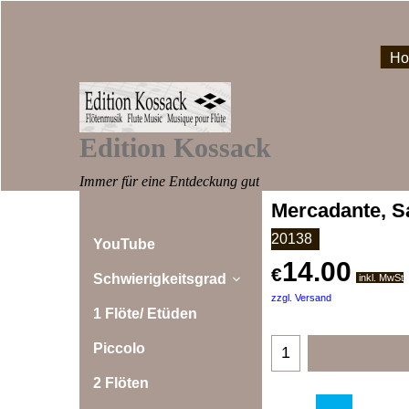
H
Edition Kossack
Immer für eine Entdeckung gut
Mercadante, S
20138
YouTube
14.00
€
Schwierigkeitsgrad
inkl. MwSt
zzgl. Versand
1 Flöte/ Etüden
Piccolo
2 Flöten