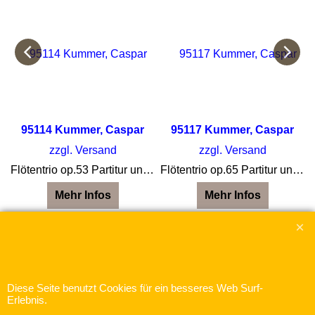
95114 Kummer, Caspar
95117 Kummer, Caspar
zzgl. Versand
zzgl. Versand
öte und Gitarre
Flötentrio op.53 Partitur und Stimmen
Flötentrio op.65 Partitur und Stimmen
Mehr Infos
Mehr Infos
WebShop erstellt mit
ShopFactory Shop
Software.
Diese Seite benutzt Cookies für ein besseres Web Surf-
Erlebnis.