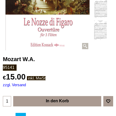
Mozart W.A.
95141
15.00
€
inkl. MwSt
zzgl. Versand
In den Korb