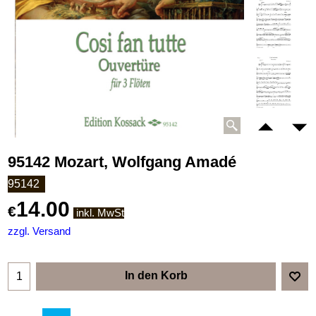
95142 Mozart, Wolfgang Amadé
95142
14.00
€
inkl. MwSt
zzgl. Versand
In den Korb