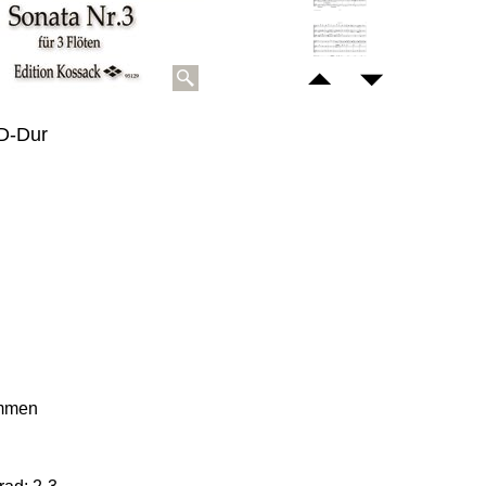
 D-Dur
immen