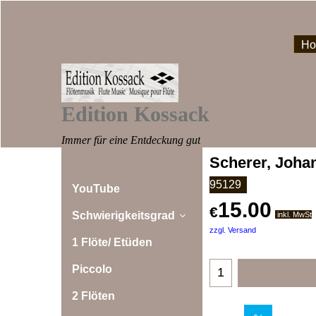
H
Edition Kossack
Immer für eine Entdeckung gut
Scherer, Joha
95129
YouTube
15.00
€
Schwierigkeitsgrad
inkl. MwSt
zzgl. Versand
1 Flöte/ Etüden
Piccolo
2 Flöten