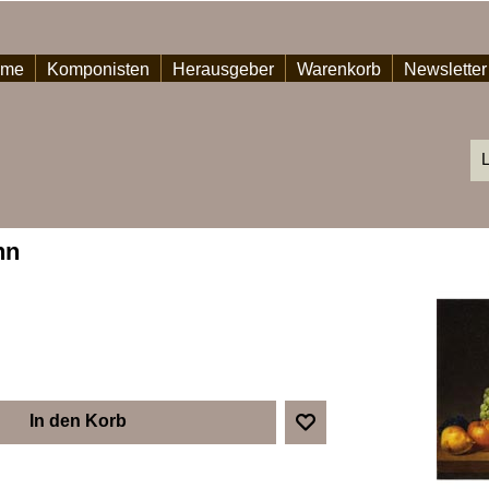
ome
Komponisten
Herausgeber
Warenkorb
Newsletter
L
nn
In den Korb