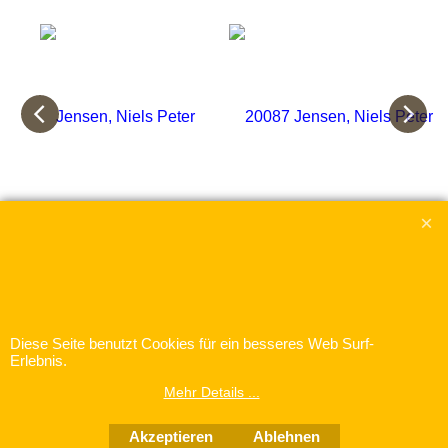
Jensen, Niels Peter
20087 Jensen, Niels Peter
zzgl. Versand
€
19.00
inkl. MwSt
zzgl. Versand
Flötensonaten op. 6 18 Capricen für Flöte solo
Sonate As-Dur op. 6 für Flöte und Klavier
Mehr Infos
Mehr Infos
Diese Seite benutzt Cookies für ein besseres Web Surf-
Erlebnis.
Mehr Details ...
Akzeptieren
Ablehnen
WebShop erstellt mit
ShopFactory Shop