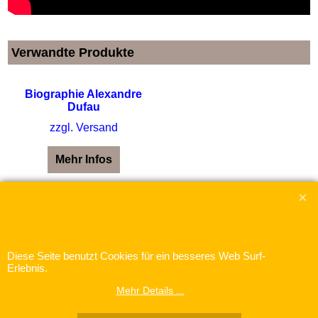
Verwandte Produkte
Biographie Alexandre
Dufau
zzgl. Versand
Mehr Infos
WebShop erstellt mit
ShopFactory Shop
Software.
Diese Seite benutzt Cookies für ein besseres Web Surf-
Erlebnis.
Mehr Details ...