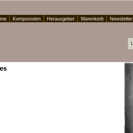
ome
Komponisten
Herausgeber
Warenkorb
Newsletter
L
es