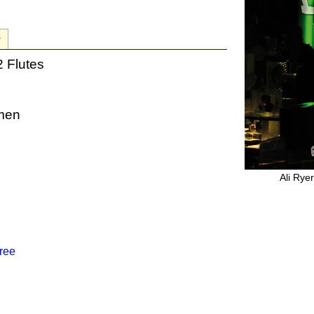
r
2 Flutes
mmen
Ali Rye
hree