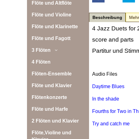
Flöte und Altflöte
Flöte und Violine
Beschreibung
Meh
Flöte und Klarinette
4 Jazz Duets for 
Flöte und Fagott
score and parts
3 Flöten
Partitur und Sti
4 Flöten
Flöten-Ensemble
Audio Files
Flöte und Klavier
Daytime Blues
Flötenkonzerte
In the shade
Flöte und Harfe
Fourths for Two in T
2 Flöten und Klavier
Try and catch me
Flöte,Violine und