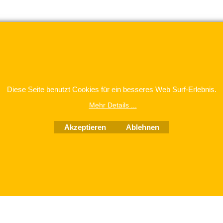
Diese Seite benutzt Cookies für ein besseres Web Surf-Erlebnis.
WebShop erstellt mit
Mehr Details ...
ShopFactory Shop
Software.
Akzeptieren
Ablehnen