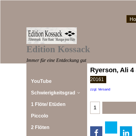
H
Edition Kossack
Immer für eine Entdeckung gut
Ryerson, Ali 4
20161
YouTube
zzgl. Versand
Schwierigkeitsgrad
1 Flöte/ Etüden
Piccolo
2 Flöten