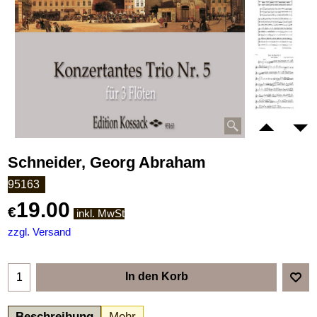
Schneider, Georg Abraham
95163
19.00
€
inkl. MwSt
zzgl. Versand
In den Korb
Beschreibung
Mehr