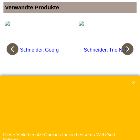
Verwandte Produkte
Schneider, Georg
Schneider: Trio N. 2
Abraham
€
18.00
inkl. MwSt
€
18.00
inkl. MwSt
zzgl. Versand
zzgl. Versand
Konzertantes Trio Nr. 1 D-Dur für 3 Flöten
Mehr Infos
Mehr Infos
Diese Seite benutzt Cookies für ein besseres Web Surf-
Erlebnis.