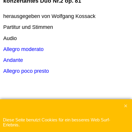
konzertantes Duo Nr.2 op. 81
herausgegeben von Wolfgang Kossack
Partitur und Stimmen
Audio
Allegro moderato
Andante
Allegro poco presto
WebShop erstellt mit
Diese Seite benutzt Cookies für ein besseres Web Surf-
ShopFactory Shop
Erlebnis.
Software.