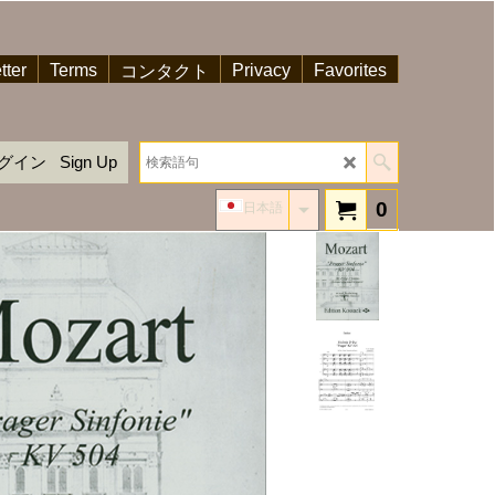
tter
Terms
Privacy
Favorites
コンタクト
グイン
Sign Up
0
日本語