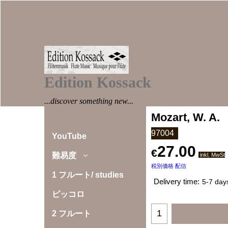
Edition Kossack
...discover something new...
Mozart, W. A.
97004
YouTube
27.00
€
難易度
inkl. MwSt
税別価格 配信
1 フルート/ studies
Delivery time:
5-7 day
ピッコロ
2 フルート