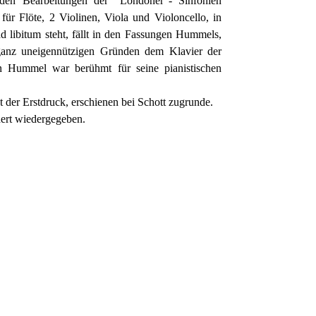
den Bearbeitungen der "Londoner"- Sinfonien
ür Flöte, 2 Violinen, Viola und Violoncello, in
d libitum steht, fällt in den Fassungen Hummels,
ganz uneigennützigen Gründen dem Klavier der
n Hummel war berühmt für seine pianistischen
t der Erstdruck, erschienen bei Schott zugrunde.
ert wiedergegeben.