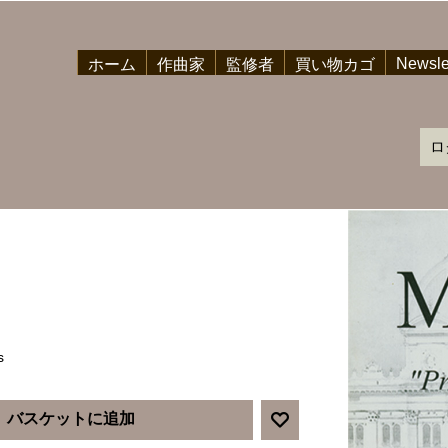
Newsle
ホーム
作曲家
監修者
買い物カゴ
ロ
s
バスケットに追加