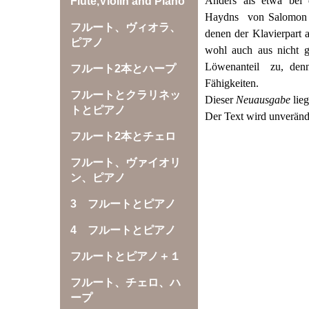
Anders als etwa bei 
Flute,Violin and Piano
Haydns
von Salomon f
フルート、ヴィオラ、
denen der Klavierpart a
ピアノ
wohl auch aus nicht 
Löwenanteil
zu, den
フルート2本とハープ
Fähigkeiten.
フルートとクラリネッ
Dieser
Neuausgabe
lieg
トとピアノ
Der Text wird unveränd
フルート2本とチェロ
フルート、ヴァイオリ
ン、ピアノ
3 フルートとピアノ
4 フルートとピアノ
フルートとピアノ＋１
フルート、チェロ、ハ
ープ