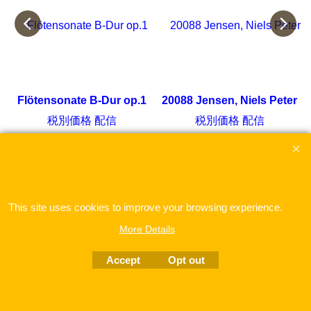
r
Flötensonate B-Dur op.1
20088 Jensen, Niels Peter
税別価格 配信
税別価格 配信
vier
für Flöte und Klavier
Sonate G-Dur op. 18 für Flöte und Klavier
ここをクリック
ここをクリック
This site uses cookies to improve your browsing experience.
More Details
To create online store
ShopFactory eCommerce
software was used.
Accept
Opt out