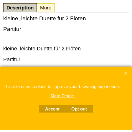
Description
More
kleine, leichte Duette für 2 Flöten
Partitur
kleine, leichte Duette für 2 Flöten
Partitur
This site uses cookies to improve your browsing experience.
More Details
To create online store
ShopFactory eCommerce
software was used.
Accept
Opt out