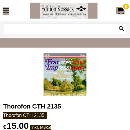
0
Thorofon CTH 2135
Thorofon CTH 2135
15.00
€
inkl. MwSt