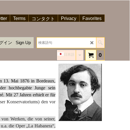
tter
Terms
Privacy
Favorites
コンタクト
グイン
Sign Up
0
日本語
m 13. Mai 1876 in Bordeaux,
der hochbegabte Junge sein
. Mit 27 Jahren erhielt er für
iser Konservatoriums) den vor
 von Werken, die von seiner,
 u.a. die Oper „La Habanera“,