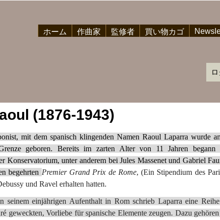
Newsle
ホーム
作曲家
監修者
買い物カゴ
ロ
aoul (1876-1943)
onist, mit dem spanisch klingenden Namen Raoul Laparra wurde a
Grenze geboren. Bereits im zarten Alter von 11 Jahren begann 
r Konservatorium, unter anderem bei Jules Massenet und Gabriel Fauré
den begehrten
Premier Grand Prix de Rome
, (Ein Stipendium des Par
bussy und Ravel erhalten hatten.
 seinem einjährigen Aufenthalt in Rom schrieb Laparra eine Reihe
é geweckten, Vorliebe für spanische Elemente zeugen. Dazu gehören