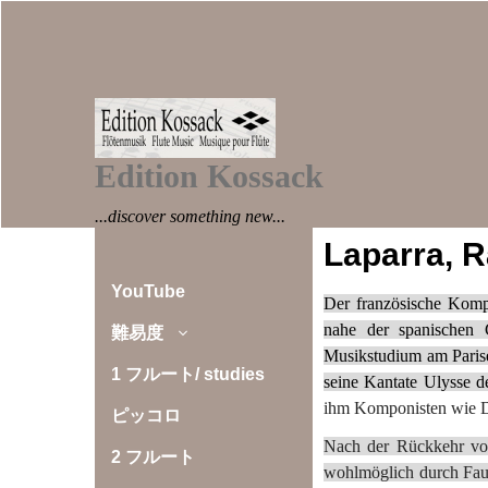
Edition Kossack
...discover something new...
Laparra, R
YouTube
Der französische Komp
nahe der spanischen 
難易度
Musikstudium am Parise
1 フルート/ studies
seine Kantate Ulysse 
ihm Komponisten wie De
ピッコロ
Nach der Rückkehr von
2 フルート
wohlmöglich durch Faur