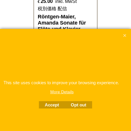
25.00
inkl. MwSt
€
税別価格 配信
Röntgen-Maier,
Amanda Sonate für
Flöte und Klavier
Sonata b-minor for Flute and Piano
Allegro - Andantino - Allegro molto vivace
ここをクリック
This site uses cookies to improve your browsing experience.
More Details
Accept
Opt out