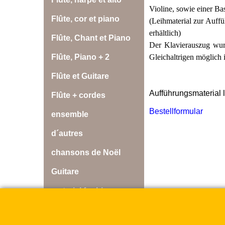
Violine, sowie einer Ba
Flûte, cor et piano
(Leihmaterial zur Auffü
erhältlich)
Flûte, Chant et Piano
Der Klavierauszug wurd
Gleichaltrigen möglich i
Flûte, Piano + 2
Flûte et Guitare
Aufführungsmaterial 
Flûte + cordes
Bestellformular
ensemble
d´autres
chansons de Noël
Guitare
material for hire
Disques