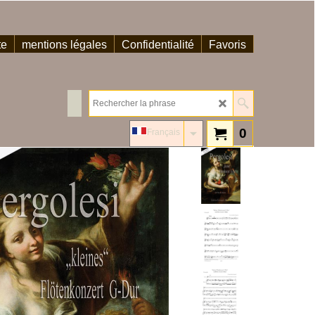
te
mentions légales
Confidentialité
Favoris
0
Français