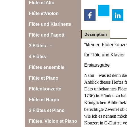
Flute et Alto
Flûte etViolon
Flöte und Klarinette
Description
Flöte und Fagott
"kleinen Flötenkonzer
3 Flûtes
für Flöte und Klavier
4 Flûtes
Erstausgabe
Flûtes ensemble
Nanu – was ist denn das
Flûte et Piano
Anblick dieses Heftes f
Dato unbekanntes Flöte
Flötenkonzerte
1736) in Händen zu hal
Flûte et Harpe
Königlichen Bibliothek 
berechtigte Zweifel ob 
2 Flûtes et Piano
wie ich es nennen möch
Flûtes, Violon et Piano
Konzert in G-Dur zu ve