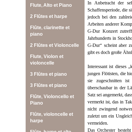
In Anbetracht der se
Flute, Alto et Piano
Schaffensperiode, die s
2 Flûtes et harpe
jedoch bei den zahlre
Arbeiten anderer Komp
Flûte, clarinette et
G-Dur Konzert zutref
piano
Jahrhunderts in Stockh
G-Dur“ scheint aber 
2 Flûtes et Violoncelle
gibt es doch große Ähnl
Flute, Violon et
violoncelle
Interessant ist dieses 
jungen Flötisten, die h
3 Flûtes et piano
sie zugeschnitten is
3 Flûtes et piano
überschaubar in der L
Satz sei angemerkt, das
Flûte, Violoncello et
vermerkt ist, das in Ta
Piano
nicht zwingend notwend
Flûte, violoncelle et
zuletzt um ein Ungleic
harpe
vermeiden.
Das Orchester besteht
Flûte, harpe et alto