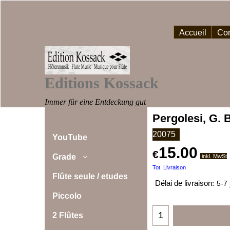
Accueil
Com
Editions Kossack
Immer für eine Entdeckung gut
Pergolesi, G. B
20075
YouTube
15.00
€
Grade
inkl. MwSt
Tot. Livraison
Flûte seule / etudes
Délai de livraison:
5-7 
Piccolo
2 Flûtes