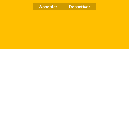
Accepter
Désactiver
Boutique en ligne créés
avec le logiciel
eCommerce ShopFactory