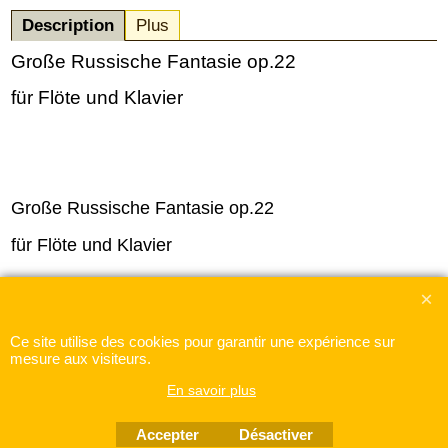
Description
Plus
Große Russische Fantasie op.22
für Flöte und Klavier
Große Russische Fantasie op.22
für Flöte und Klavier
Boutique en ligne créés
Ce site utilise des cookies pour garantir une expérience sur
avec le logiciel
eCommerce ShopFactory
mesure aux visiteurs.
En savoir plus
Accepter
Désactiver