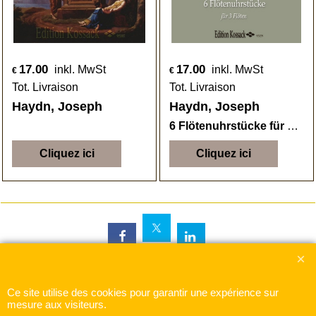
17.00
17.00
inkl. MwSt
inkl. MwSt
€
€
Tot. Livraison
Tot. Livraison
Haydn, Joseph
Haydn, Joseph
6 Flötenuhrstücke für 3 Flöten
Cliquez ici
Cliquez ici
Ce site utilise des cookies pour garantir une expérience sur
Boutique en ligne créés
avec le logiciel
mesure aux visiteurs.
eCommerce ShopFactory