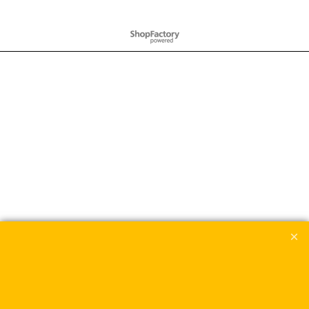
Boutique en ligne créés
avec le logiciel
eCommerce ShopFactory