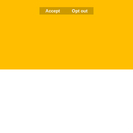
Accept
Opt out
To create online store
ShopFactory eCommerce
software was used.