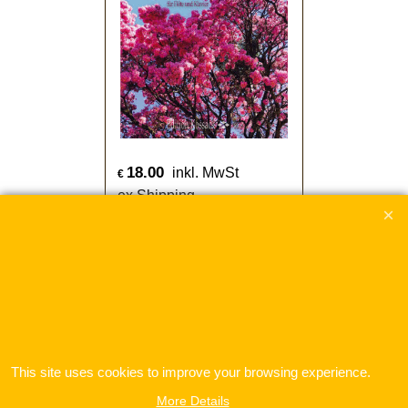
18.00
inkl. MwSt
€
ex Shipping
Coutinho, Paulo Luiz:
Die 3 Momente des
Lapachos
Die drei Momente des Lapachos
für Flöte und Klavier
More details
This site uses cookies to improve your browsing experience.
More Details