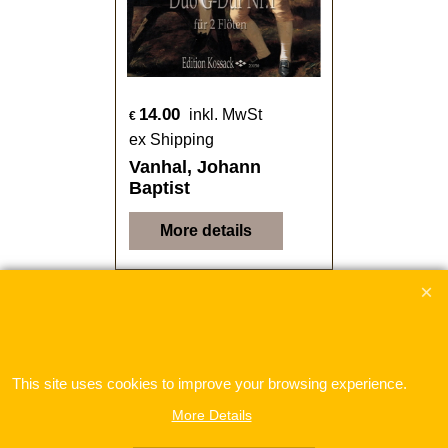
14.00
inkl. MwSt
€
ex Shipping
Vanhal, Johann
Baptist
More details
This site uses cookies to improve your browsing experience.
More Details
To create online store
ShopFactory eCommerce
software was used.