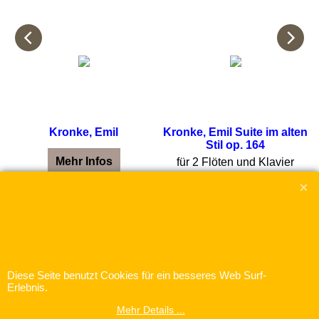
Kronke, Emil
Kronke, Emil Suite im alten
Stil op. 164
Mehr Infos
für 2 Flöten und Klavier
Mehr Infos
Diese Seite benutzt Cookies für ein besseres Web Surf-
Erlebnis.
WebShop erstellt mit
ShopFactory Shop
Software.
Mehr Details ...