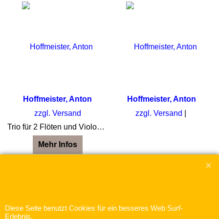
Hoffmeister, Anton
Hoffmeister, Anton
zzgl. Versand
zzgl. Versand
Trio für 2 Flöten und Violoncello Nr.1 D-Dur Partitur und Stimmen
Mehr Infos
WebShop erstellt mit
ShopFactory Shop
Software.
Diese Seite benutzt Cookies für ein besseres Web Surf-
Erlebnis.