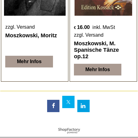
16.00
zzgl. Versand
inkl. MwSt
€
Moszkowski, Moritz
zzgl. Versand
Moszkowski, M.
Spanische Tänze
op.12
Mehr Infos
Mehr Infos
WebShop erstellt mit
ShopFactory Shop
Software.