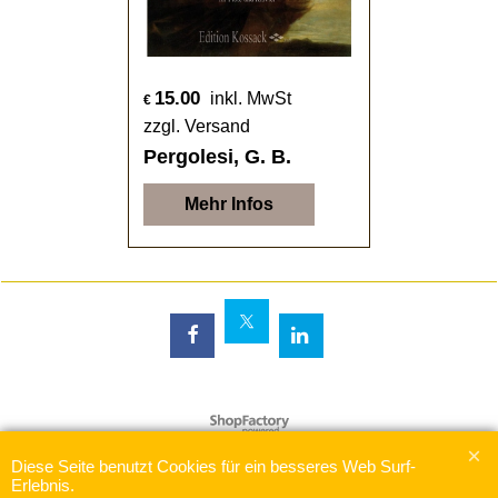
15.00
inkl. MwSt
€
zzgl. Versand
Pergolesi, G. B.
Mehr Infos
WebShop erstellt mit
ShopFactory Shop
Software.
Diese Seite benutzt Cookies für ein besseres Web Surf-
Erlebnis.